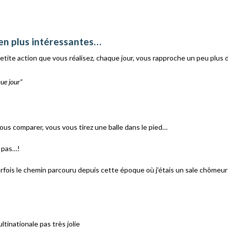
ien plus intéressantes…
tite action que vous réalisez, chaque jour, vous rapproche un peu plus d
que jour”
ous comparer, vous vous tirez une balle dans le pied…
u pas…!
parfois le chemin parcouru depuis cette époque où j’étais un sale chômeur 
tinationale pas très jolie