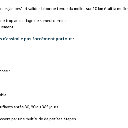
er les jambes” et valider la bonne tenue du mollet sur 10 km était la meill
es de trop au mariage de samedi dernier.
quement.
s n’assimile pas forcément partout :
hose :
able.
flants après 30, 90 ou 365 jours.
passera par une multitude de petites étapes.