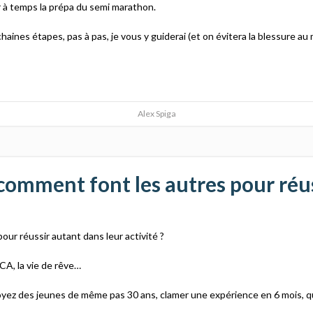
r à temps la prépa du semi marathon.
haines étapes, pas à pas, je vous y guiderai (et on évitera la blessure au m
Alex Spiga
omment font les autres pour réus
r réussir autant dans leur activité ?
 CA, la vie de rêve…
z des jeunes de même pas 30 ans, clamer une expérience en 6 mois, que