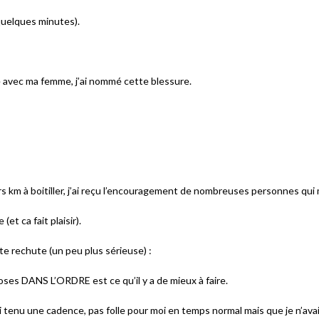
quelques minutes).
ée avec ma femme, j’ai nommé cette blessure.
rs km à boitiller, j’ai reçu l’encouragement de nombreuses personnes qui
et ca fait plaisir).
tte rechute (un peu plus sérieuse) :
oses DANS L’ORDRE est ce qu’il y a de mieux à faire.
ai tenu une cadence, pas folle pour moi en temps normal mais que je n’av