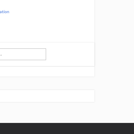
ation
t→