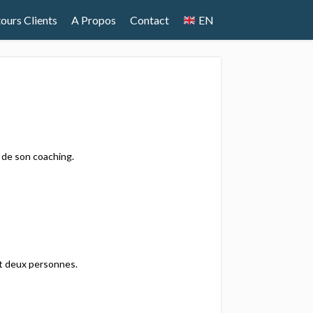
ours Clients
A Propos
Contact
EN
 de son coaching.​
t deux personnes.​