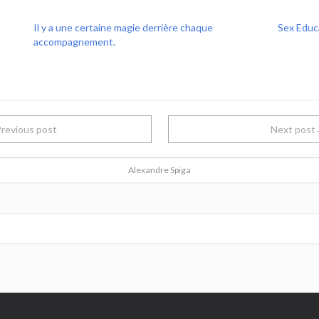
Il y a une certaine magie derrière chaque
Sex Educ
accompagnement.
revious post
Next pos
Alexandre Spiga