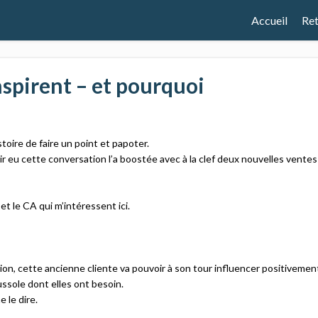
Accueil
Ret
nspirent – et pourquoi​
toire de faire un point et papoter.​
oir eu cette conversation l’a boostée avec à la clef deux nouvelles ventes
 le CA qui m’intéressent ici.​
ion, cette ancienne cliente va pouvoir à son tour influencer positivemen
oussole dont elles ont besoin.​
 le dire.​