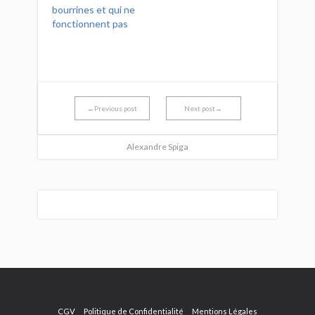
bourrines et qui ne
fonctionnent pas
←Previous post
Next post→
Alexandre Spiga
CGV
Politique de Confidentialité
Mentions Légales