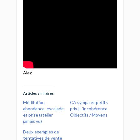
Alex
Articles similaires
Méditation,
CA sympa et petits
abondance, escalade
prix | L’incohérence
et prise (atelier
Objectifs / Moyens
jamais vu)
Deux exemples de
tentatives de vente