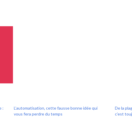
 :
L’automatisation, cette fausse bonne idée qui
De la pla
vous fera perdre du temps
c’est tou