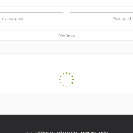
revious post
Next pos
Alex Spiga
CGV
Politique de Confidentialité
Mentions Légales