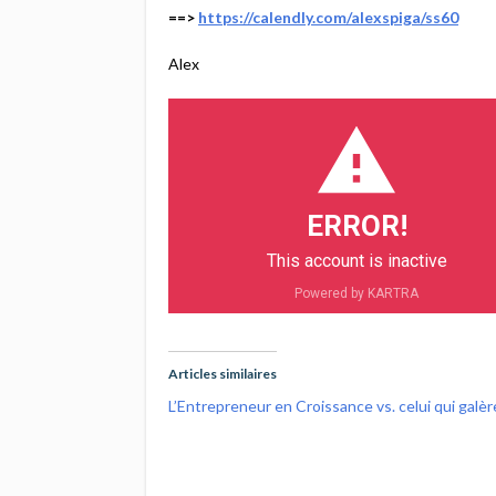
==>
https://calendly.com/alexspiga/ss60
Alex
ERROR!
This account is inactive
Powered by KARTRA
Articles similaires
L’Entrepreneur en Croissance vs. celui qui galère