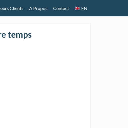
ours Clients
A Propos
Contact
EN
tre temps