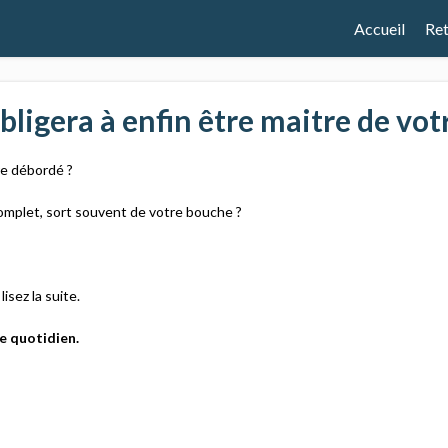
Accueil
Ret
obligera à enfin être maitre de vo
re débordé ?
omplet, sort souvent de votre bouche ?
isez la suite.
re quotidien.