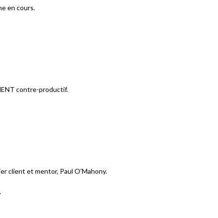
he en cours.
MENT contre-productif.
ier client et mentor, Paul O’Mahony.
.