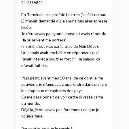
d’Hossegor.​
En Terminale, ma prof de Lettres (j’ai fait un bac
L) m’avait demandé où je souhaitais aller après le
lycée.​
Je n’en savais pas grand chose et avais répondu
“là où le vent me portera”​
(inspiré, c’est vrai, par le titre de Noir Désir).​
Un copain avait enchaîné en répondant qu’il
“avait intérêt à souffler fort !” – le salaud, ca
m’avait fait rire.​
Plus petit, avant mes 10 ans, de ce dont je me
souviens, je m’amusais à apprendre dans un livre
les drapeaux et capitales des pays.​
Ça me passionnait de voir cette si vaste carte
du monde.​
Déjà là, je ne savais pas forcément ce que je
voulais faire.​
Par contre, ce que je savais ?​