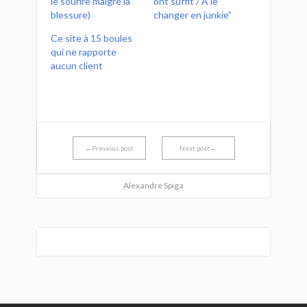
le sourire malgré la
ont suffit / A le
blessure)
changer en junkie”
Ce site à 15 boules
qui ne rapporte
aucun client
←Previous post
Next post→
Alexandre Spiga