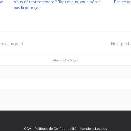
se
Vous détestez vendre ? Tant mieux, vous n’êtes
Est-ce q
pas là pour ça !
revious post
Next pos
Alexandre Spiga
CGV
Politique de Confidentialité
Mentions Légales