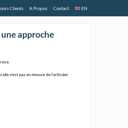
ours Clients
A Propos
Contact
EN
 une approche
vice.​
lle n’est pas en mesure de l’articuler