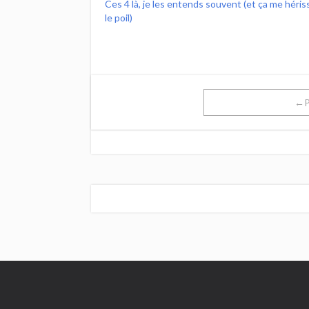
Ces 4 là, je les entends souvent (et ça me héris
le poil)
←P