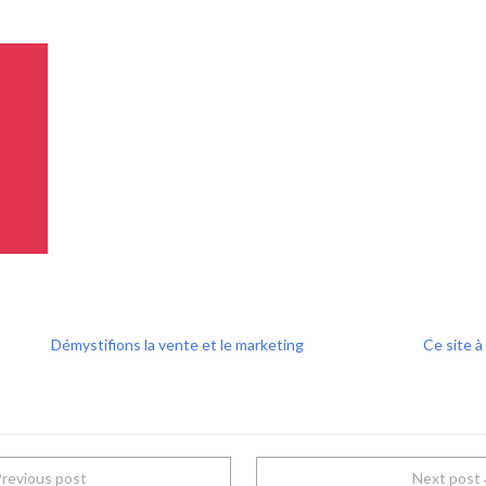
Démystifions la vente et le marketing
Ce site à
revious post
Next pos