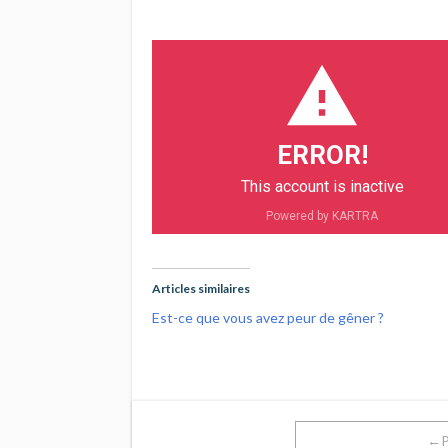
ERROR!
This account is inactive
Powered by KARTRA
Articles similaires
Est-ce que vous avez peur de gêner ?
←P