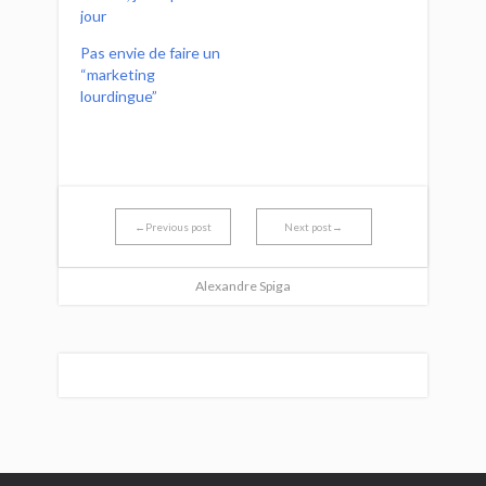
jour
Pas envie de faire un
“marketing
lourdingue”
←Previous post
Next post→
Alexandre Spiga